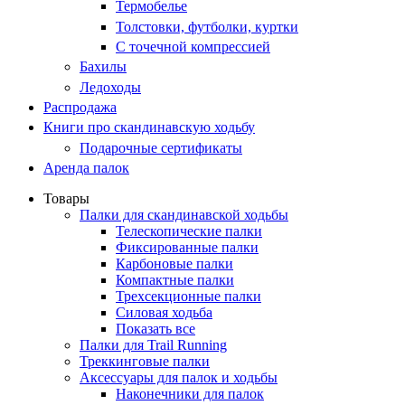
Термобелье
Толстовки, футболки, куртки
С точечной компрессией
Бахилы
Ледоходы
Распродажа
Книги про скандинавскую ходьбу
Подарочные сертификаты
Аренда палок
Товары
Палки для скандинавской ходьбы
Телескопические палки
Фиксированные палки
Карбоновые палки
Компактные палки
Трехсекционные палки
Силовая ходьба
Показать все
Палки для Trail Running
Треккинговые палки
Аксессуары для палок и ходьбы
Наконечники для палок