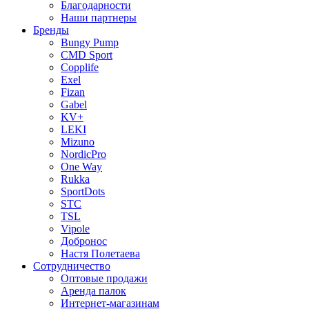
Благодарности
Наши партнеры
Бренды
Bungy Pump
CMD Sport
Copplife
Exel
Fizan
Gabel
KV+
LEKI
Mizuno
NordicPro
One Way
Rukka
SportDots
STC
TSL
Vipole
Добронос
Настя Полетаева
Сотрудничество
Оптовые продажи
Аренда палок
Интернет-магазинам