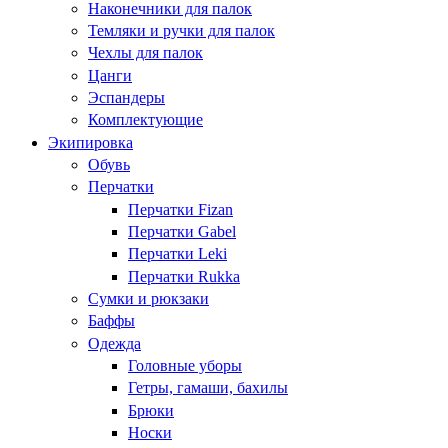
Наконечники для палок
Темляки и ручки для палок
Чехлы для палок
Цанги
Эспандеры
Комплектующие
Экипировка
Обувь
Перчатки
Перчатки Fizan
Перчатки Gabel
Перчатки Leki
Перчатки Rukka
Сумки и рюкзаки
Баффы
Одежда
Головные уборы
Гетры, гамаши, бахилы
Брюки
Носки