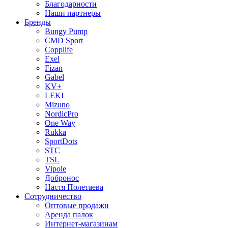
Благодарности
Наши партнеры
Бренды
Bungy Pump
CMD Sport
Copplife
Exel
Fizan
Gabel
KV+
LEKI
Mizuno
NordicPro
One Way
Rukka
SportDots
STC
TSL
Vipole
Добронос
Настя Полетаева
Сотрудничество
Оптовые продажи
Аренда палок
Интернет-магазинам