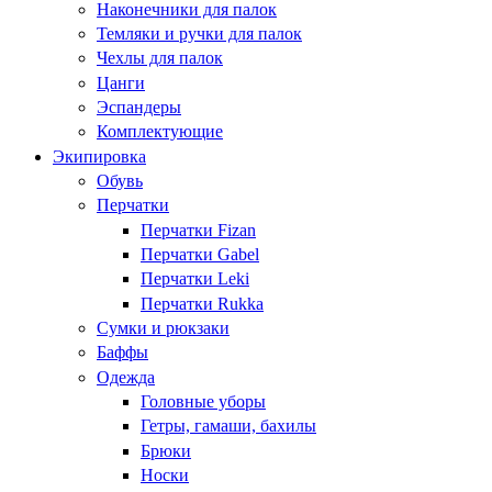
Наконечники для палок
Темляки и ручки для палок
Чехлы для палок
Цанги
Эспандеры
Комплектующие
Экипировка
Обувь
Перчатки
Перчатки Fizan
Перчатки Gabel
Перчатки Leki
Перчатки Rukka
Сумки и рюкзаки
Баффы
Одежда
Головные уборы
Гетры, гамаши, бахилы
Брюки
Носки