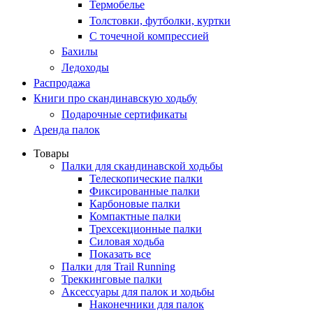
Термобелье
Толстовки, футболки, куртки
С точечной компрессией
Бахилы
Ледоходы
Распродажа
Книги про скандинавскую ходьбу
Подарочные сертификаты
Аренда палок
Товары
Палки для скандинавской ходьбы
Телескопические палки
Фиксированные палки
Карбоновые палки
Компактные палки
Трехсекционные палки
Силовая ходьба
Показать все
Палки для Trail Running
Треккинговые палки
Аксессуары для палок и ходьбы
Наконечники для палок