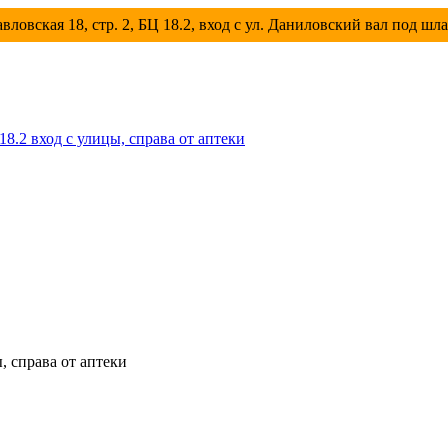
вловская 18, стр. 2, БЦ 18.2, вход с ул. Даниловский вал под шл
 18.2 вход с улицы, справа от аптеки
ы, справа от аптеки