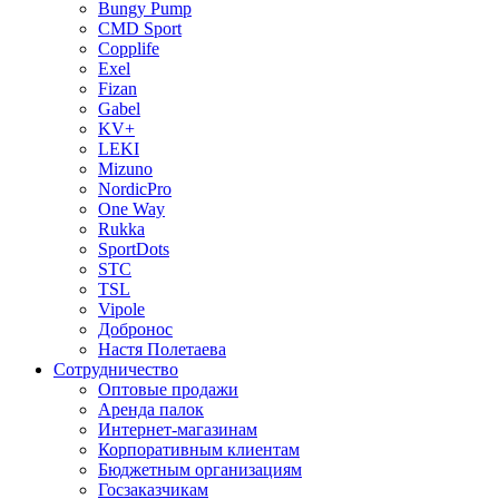
Bungy Pump
CMD Sport
Copplife
Exel
Fizan
Gabel
KV+
LEKI
Mizuno
NordicPro
One Way
Rukka
SportDots
STC
TSL
Vipole
Добронос
Настя Полетаева
Сотрудничество
Оптовые продажи
Аренда палок
Интернет-магазинам
Корпоративным клиентам
Бюджетным организациям
Госзаказчикам