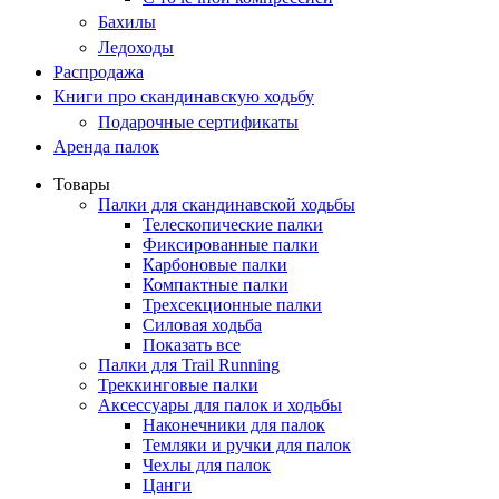
Бахилы
Ледоходы
Распродажа
Книги про скандинавскую ходьбу
Подарочные сертификаты
Аренда палок
Товары
Палки для скандинавской ходьбы
Телескопические палки
Фиксированные палки
Карбоновые палки
Компактные палки
Трехсекционные палки
Силовая ходьба
Показать все
Палки для Trail Running
Треккинговые палки
Аксессуары для палок и ходьбы
Наконечники для палок
Темляки и ручки для палок
Чехлы для палок
Цанги