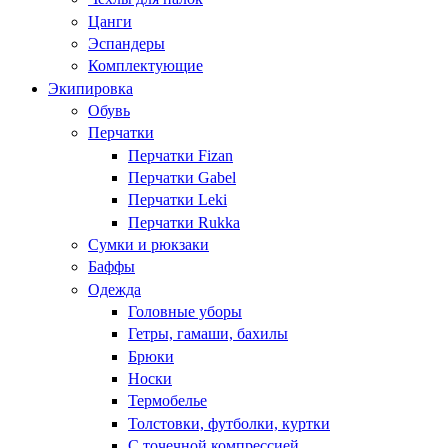
Цанги
Эспандеры
Комплектующие
Экипировка
Обувь
Перчатки
Перчатки Fizan
Перчатки Gabel
Перчатки Leki
Перчатки Rukka
Сумки и рюкзаки
Баффы
Одежда
Головные уборы
Гетры, гамаши, бахилы
Брюки
Носки
Термобелье
Толстовки, футболки, куртки
С точечной компрессией