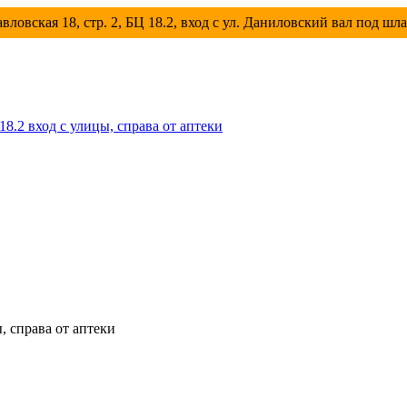
вловская 18, стр. 2, БЦ 18.2, вход с ул. Даниловский вал под шл
 18.2 вход с улицы, справа от аптеки
ы, справа от аптеки