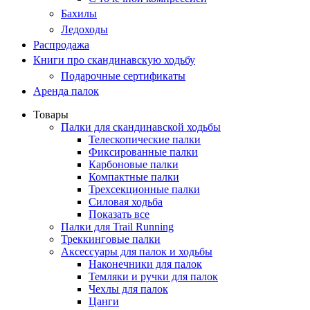
Бахилы
Ледоходы
Распродажа
Книги про скандинавскую ходьбу
Подарочные сертификаты
Аренда палок
Товары
Палки для скандинавской ходьбы
Телескопические палки
Фиксированные палки
Карбоновые палки
Компактные палки
Трехсекционные палки
Силовая ходьба
Показать все
Палки для Trail Running
Треккинговые палки
Аксессуары для палок и ходьбы
Наконечники для палок
Темляки и ручки для палок
Чехлы для палок
Цанги