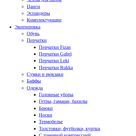
Цанги
Эспандеры
Комплектующие
Экипировка
Обувь
Перчатки
Перчатки Fizan
Перчатки Gabel
Перчатки Leki
Перчатки Rukka
Сумки и рюкзаки
Баффы
Одежда
Головные уборы
Гетры, гамаши, бахилы
Брюки
Носки
Термобелье
Толстовки, футболки, куртки
С точечной компрессией