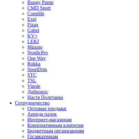
Bungy Pump
CMD Sport
Copplife
Exel
Fizan
Gabel
KV+
LEKI
Mizuno
NordicPro
One Way
Rukka
SportDots
STC
TSL
Vipole
Добронос
Настя Полетаева
Сотрудничество
Оптовые продажи
Аренда палок
Интернет-магазинам
Корпоративным клиентам
Бюджетным организациям
Госзаказчикам