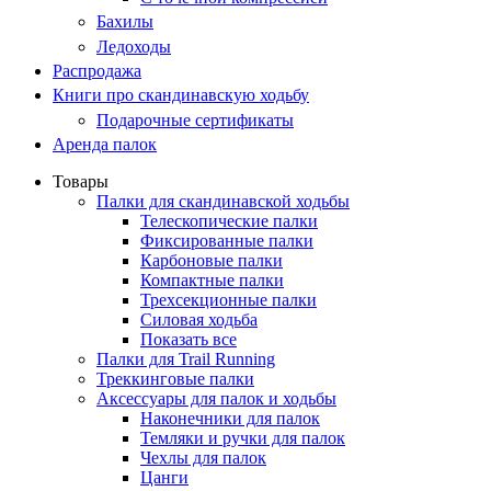
Бахилы
Ледоходы
Распродажа
Книги про скандинавскую ходьбу
Подарочные сертификаты
Аренда палок
Товары
Палки для скандинавской ходьбы
Телескопические палки
Фиксированные палки
Карбоновые палки
Компактные палки
Трехсекционные палки
Силовая ходьба
Показать все
Палки для Trail Running
Треккинговые палки
Аксессуары для палок и ходьбы
Наконечники для палок
Темляки и ручки для палок
Чехлы для палок
Цанги