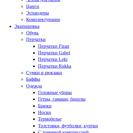
Цанги
Эспандеры
Комплектующие
Экипировка
Обувь
Перчатки
Перчатки Fizan
Перчатки Gabel
Перчатки Leki
Перчатки Rukka
Сумки и рюкзаки
Баффы
Одежда
Головные уборы
Гетры, гамаши, бахилы
Брюки
Носки
Термобелье
Толстовки, футболки, куртки
С точечной компрессией