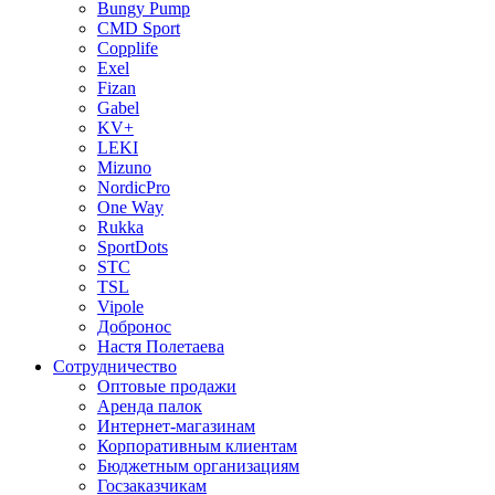
Bungy Pump
CMD Sport
Copplife
Exel
Fizan
Gabel
KV+
LEKI
Mizuno
NordicPro
One Way
Rukka
SportDots
STC
TSL
Vipole
Добронос
Настя Полетаева
Сотрудничество
Оптовые продажи
Аренда палок
Интернет-магазинам
Корпоративным клиентам
Бюджетным организациям
Госзаказчикам