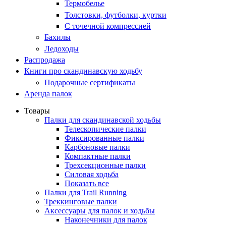
Термобелье
Толстовки, футболки, куртки
С точечной компрессией
Бахилы
Ледоходы
Распродажа
Книги про скандинавскую ходьбу
Подарочные сертификаты
Аренда палок
Товары
Палки для скандинавской ходьбы
Телескопические палки
Фиксированные палки
Карбоновые палки
Компактные палки
Трехсекционные палки
Силовая ходьба
Показать все
Палки для Trail Running
Треккинговые палки
Аксессуары для палок и ходьбы
Наконечники для палок