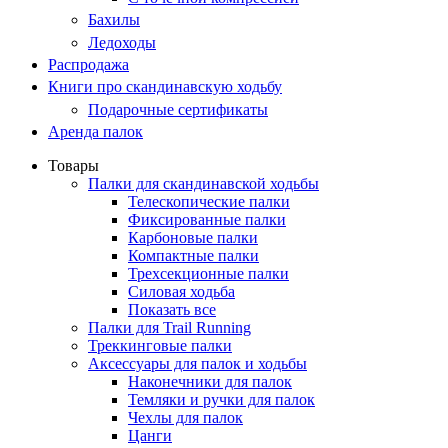
Бахилы
Ледоходы
Распродажа
Книги про скандинавскую ходьбу
Подарочные сертификаты
Аренда палок
Товары
Палки для скандинавской ходьбы
Телескопические палки
Фиксированные палки
Карбоновые палки
Компактные палки
Трехсекционные палки
Силовая ходьба
Показать все
Палки для Trail Running
Треккинговые палки
Аксессуары для палок и ходьбы
Наконечники для палок
Темляки и ручки для палок
Чехлы для палок
Цанги