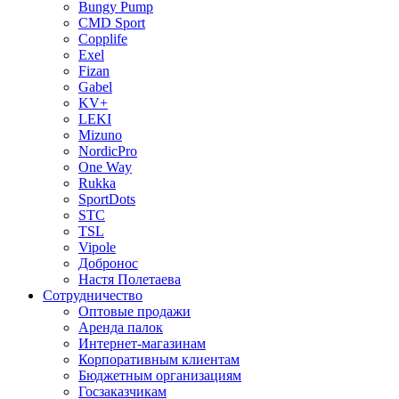
Bungy Pump
CMD Sport
Copplife
Exel
Fizan
Gabel
KV+
LEKI
Mizuno
NordicPro
One Way
Rukka
SportDots
STC
TSL
Vipole
Добронос
Настя Полетаева
Сотрудничество
Оптовые продажи
Аренда палок
Интернет-магазинам
Корпоративным клиентам
Бюджетным организациям
Госзаказчикам