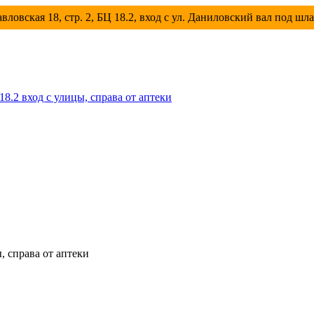
вловская 18, стр. 2, БЦ 18.2, вход с ул. Даниловский вал под шл
 18.2 вход с улицы, справа от аптеки
ы, справа от аптеки