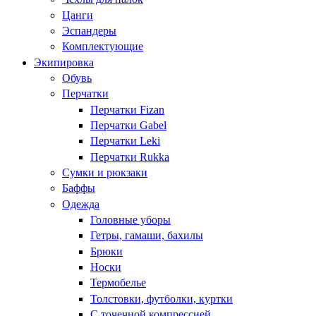
Цанги
Эспандеры
Комплектующие
Экипировка
Обувь
Перчатки
Перчатки Fizan
Перчатки Gabel
Перчатки Leki
Перчатки Rukka
Сумки и рюкзаки
Баффы
Одежда
Головные уборы
Гетры, гамаши, бахилы
Брюки
Носки
Термобелье
Толстовки, футболки, куртки
С точечной компрессией