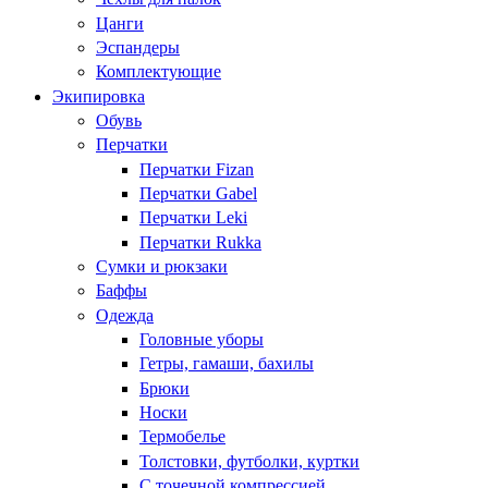
Цанги
Эспандеры
Комплектующие
Экипировка
Обувь
Перчатки
Перчатки Fizan
Перчатки Gabel
Перчатки Leki
Перчатки Rukka
Сумки и рюкзаки
Баффы
Одежда
Головные уборы
Гетры, гамаши, бахилы
Брюки
Носки
Термобелье
Толстовки, футболки, куртки
С точечной компрессией