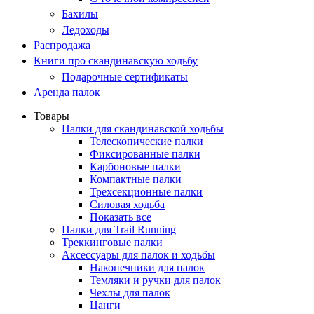
Бахилы
Ледоходы
Распродажа
Книги про скандинавскую ходьбу
Подарочные сертификаты
Аренда палок
Товары
Палки для скандинавской ходьбы
Телескопические палки
Фиксированные палки
Карбоновые палки
Компактные палки
Трехсекционные палки
Силовая ходьба
Показать все
Палки для Trail Running
Треккинговые палки
Аксессуары для палок и ходьбы
Наконечники для палок
Темляки и ручки для палок
Чехлы для палок
Цанги