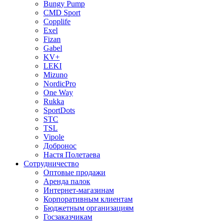
Bungy Pump
CMD Sport
Copplife
Exel
Fizan
Gabel
KV+
LEKI
Mizuno
NordicPro
One Way
Rukka
SportDots
STC
TSL
Vipole
Добронос
Настя Полетаева
Сотрудничество
Оптовые продажи
Аренда палок
Интернет-магазинам
Корпоративным клиентам
Бюджетным организациям
Госзаказчикам