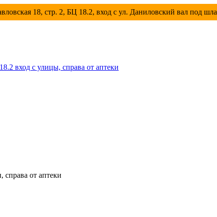
вловская 18, стр. 2, БЦ 18.2, вход с ул. Даниловский вал под шл
 18.2 вход с улицы, справа от аптеки
ы, справа от аптеки