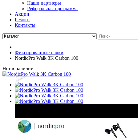
Наши партнеры
Реферальная программа
Акции
Ремонт
Контакты
Фиксированные палки
NordicPro Walk 3K Carbon 100
Нет в наличии
Нет
в
на
л
и
ч
и
и