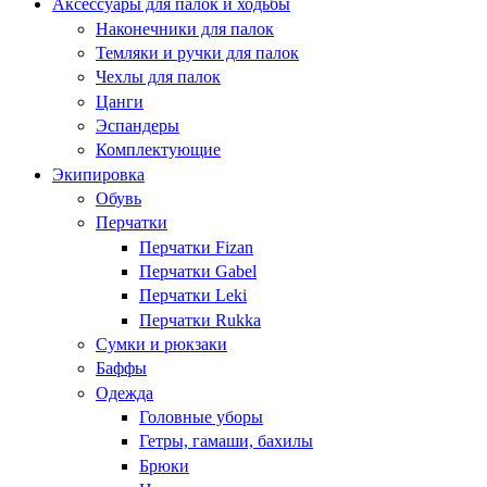
Аксессуары для палок и ходьбы
Наконечники для палок
Темляки и ручки для палок
Чехлы для палок
Цанги
Эспандеры
Комплектующие
Экипировка
Обувь
Перчатки
Перчатки Fizan
Перчатки Gabel
Перчатки Leki
Перчатки Rukka
Сумки и рюкзаки
Баффы
Одежда
Головные уборы
Гетры, гамаши, бахилы
Брюки