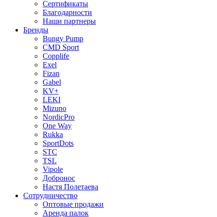
Сертификаты
Благодарности
Наши партнеры
Бренды
Bungy Pump
CMD Sport
Copplife
Exel
Fizan
Gabel
KV+
LEKI
Mizuno
NordicPro
One Way
Rukka
SportDots
STC
TSL
Vipole
Добронос
Настя Полетаева
Сотрудничество
Оптовые продажи
Аренда палок