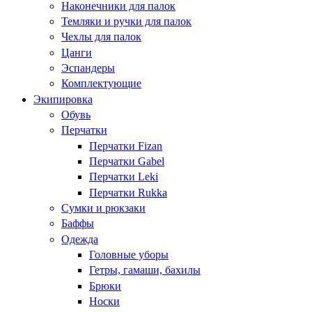
Наконечники для палок
Темляки и ручки для палок
Чехлы для палок
Цанги
Эспандеры
Комплектующие
Экипировка
Обувь
Перчатки
Перчатки Fizan
Перчатки Gabel
Перчатки Leki
Перчатки Rukka
Сумки и рюкзаки
Баффы
Одежда
Головные уборы
Гетры, гамаши, бахилы
Брюки
Носки