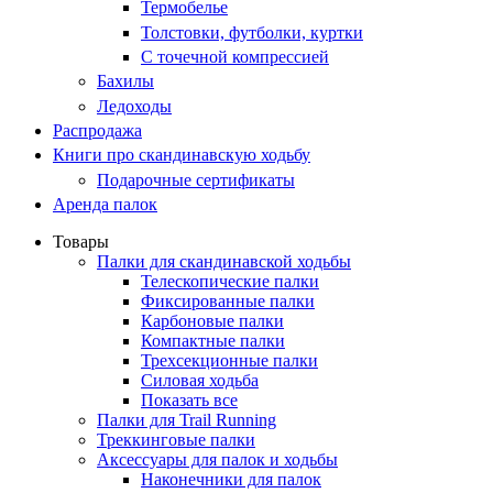
Термобелье
Толстовки, футболки, куртки
С точечной компрессией
Бахилы
Ледоходы
Распродажа
Книги про скандинавскую ходьбу
Подарочные сертификаты
Аренда палок
Товары
Палки для скандинавской ходьбы
Телескопические палки
Фиксированные палки
Карбоновые палки
Компактные палки
Трехсекционные палки
Силовая ходьба
Показать все
Палки для Trail Running
Треккинговые палки
Аксессуары для палок и ходьбы
Наконечники для палок