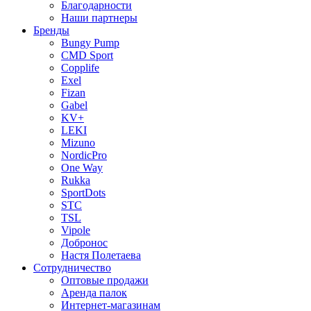
Благодарности
Наши партнеры
Бренды
Bungy Pump
CMD Sport
Copplife
Exel
Fizan
Gabel
KV+
LEKI
Mizuno
NordicPro
One Way
Rukka
SportDots
STC
TSL
Vipole
Добронос
Настя Полетаева
Сотрудничество
Оптовые продажи
Аренда палок
Интернет-магазинам