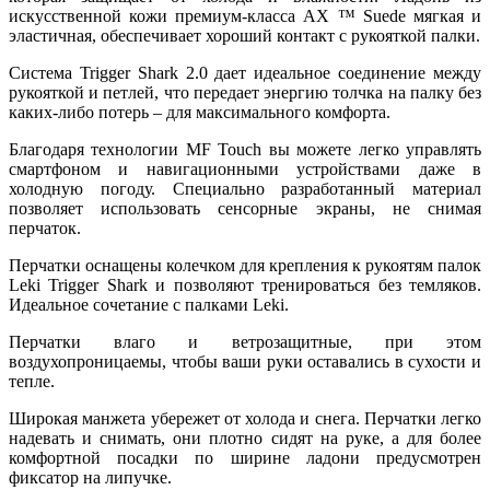
искусственной кожи премиум-класса AX ™ Suede мягкая и
эластичная, обеспечивает хороший контакт с рукояткой палки.
Система Trigger Shark 2.0 дает идеальное соединение между
рукояткой и петлей, что передает энергию толчка на палку без
каких-либо потерь – для максимального комфорта.
Благодаря технологии MF Touch вы можете легко управлять
смартфоном и навигационными устройствами даже в
холодную погоду. Специально разработанный материал
позволяет использовать сенсорные экраны, не снимая
перчаток.
Перчатки оснащены колечком для крепления к рукоятям палок
Leki Trigger Shark и позволяют тренироваться без темляков.
Идеальное сочетание с палками Leki.
Перчатки влаго и ветрозащитные, при этом
воздухопроницаемы, чтобы ваши руки оставались в сухости и
тепле.
Широкая манжета убережет от холода и снега. Перчатки легко
надевать и снимать, они плотно сидят на руке, а для более
комфортной посадки по ширине ладони предусмотрен
фиксатор на липучке.