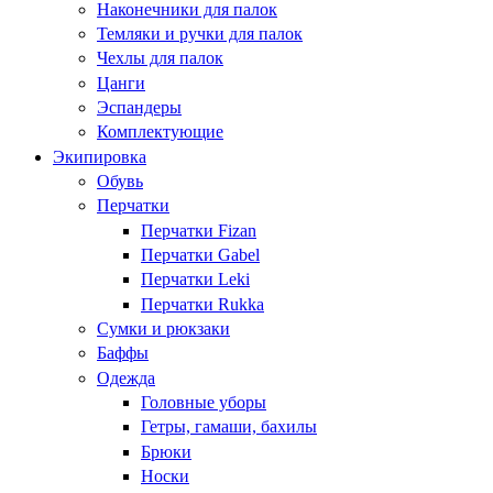
Наконечники для палок
Темляки и ручки для палок
Чехлы для палок
Цанги
Эспандеры
Комплектующие
Экипировка
Обувь
Перчатки
Перчатки Fizan
Перчатки Gabel
Перчатки Leki
Перчатки Rukka
Сумки и рюкзаки
Баффы
Одежда
Головные уборы
Гетры, гамаши, бахилы
Брюки
Носки