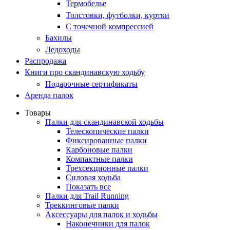
Термобелье
Толстовки, футболки, куртки
С точечной компрессией
Бахилы
Ледоходы
Распродажа
Книги про скандинавскую ходьбу
Подарочные сертификаты
Аренда палок
Товары
Палки для скандинавской ходьбы
Телескопические палки
Фиксированные палки
Карбоновые палки
Компактные палки
Трехсекционные палки
Силовая ходьба
Показать все
Палки для Trail Running
Треккинговые палки
Аксессуары для палок и ходьбы
Наконечники для палок