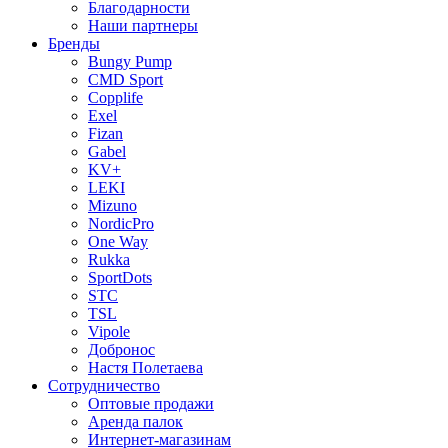
Благодарности
Наши партнеры
Бренды
Bungy Pump
CMD Sport
Copplife
Exel
Fizan
Gabel
KV+
LEKI
Mizuno
NordicPro
One Way
Rukka
SportDots
STC
TSL
Vipole
Добронос
Настя Полетаева
Сотрудничество
Оптовые продажи
Аренда палок
Интернет-магазинам