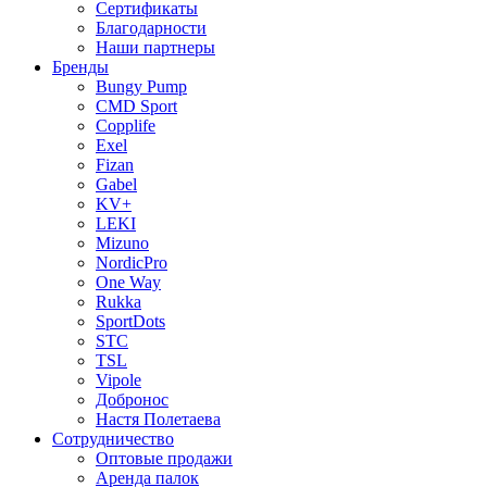
Сертификаты
Благодарности
Наши партнеры
Бренды
Bungy Pump
CMD Sport
Copplife
Exel
Fizan
Gabel
KV+
LEKI
Mizuno
NordicPro
One Way
Rukka
SportDots
STC
TSL
Vipole
Добронос
Настя Полетаева
Сотрудничество
Оптовые продажи
Аренда палок