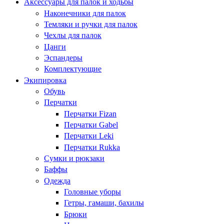
Аксессуары для палок и ходьбы
Наконечники для палок
Темляки и ручки для палок
Чехлы для палок
Цанги
Эспандеры
Комплектующие
Экипировка
Обувь
Перчатки
Перчатки Fizan
Перчатки Gabel
Перчатки Leki
Перчатки Rukka
Сумки и рюкзаки
Баффы
Одежда
Головные уборы
Гетры, гамаши, бахилы
Брюки