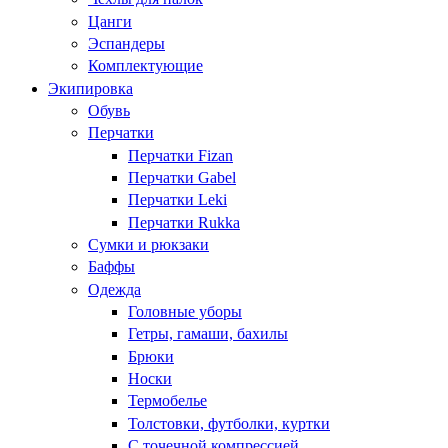
Цанги
Эспандеры
Комплектующие
Экипировка
Обувь
Перчатки
Перчатки Fizan
Перчатки Gabel
Перчатки Leki
Перчатки Rukka
Сумки и рюкзаки
Баффы
Одежда
Головные уборы
Гетры, гамаши, бахилы
Брюки
Носки
Термобелье
Толстовки, футболки, куртки
С точечной компрессией