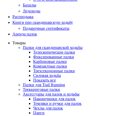
Бахилы
Ледоходы
Распродажа
Книги про скандинавскую ходьбу
Подарочные сертификаты
Аренда палок
Товары
Палки для скандинавской ходьбы
Телескопические палки
Фиксированные палки
Карбоновые палки
Компактные палки
Трехсекционные палки
Силовая ходьба
Показать все
Палки для Trail Running
Треккинговые палки
Аксессуары для палок и ходьбы
Наконечники для палок
Темляки и ручки для палок
Чехлы для палок
Цанги