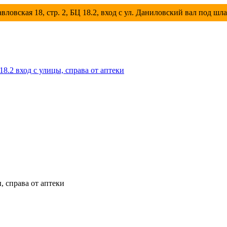
вловская 18, стр. 2, БЦ 18.2, вход с ул. Даниловский вал под шл
 18.2 вход с улицы, справа от аптеки
ы, справа от аптеки