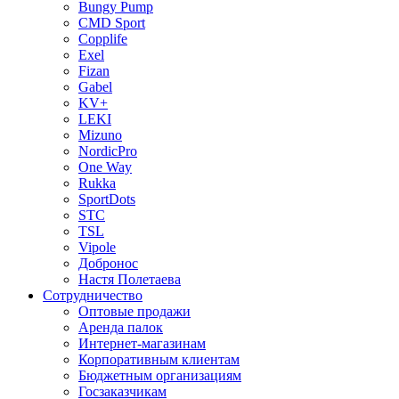
Bungy Pump
CMD Sport
Copplife
Exel
Fizan
Gabel
KV+
LEKI
Mizuno
NordicPro
One Way
Rukka
SportDots
STC
TSL
Vipole
Добронос
Настя Полетаева
Сотрудничество
Оптовые продажи
Аренда палок
Интернет-магазинам
Корпоративным клиентам
Бюджетным организациям
Госзаказчикам