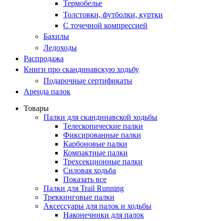
Термобелье
Толстовки, футболки, куртки
С точечной компрессией
Бахилы
Ледоходы
Распродажа
Книги про скандинавскую ходьбу
Подарочные сертификаты
Аренда палок
Товары
Палки для скандинавской ходьбы
Телескопические палки
Фиксированные палки
Карбоновые палки
Компактные палки
Трехсекционные палки
Силовая ходьба
Показать все
Палки для Trail Running
Треккинговые палки
Аксессуары для палок и ходьбы
Наконечники для палок