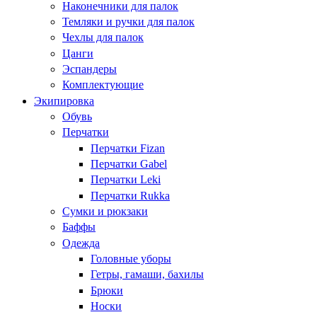
Наконечники для палок
Темляки и ручки для палок
Чехлы для палок
Цанги
Эспандеры
Комплектующие
Экипировка
Обувь
Перчатки
Перчатки Fizan
Перчатки Gabel
Перчатки Leki
Перчатки Rukka
Сумки и рюкзаки
Баффы
Одежда
Головные уборы
Гетры, гамаши, бахилы
Брюки
Носки