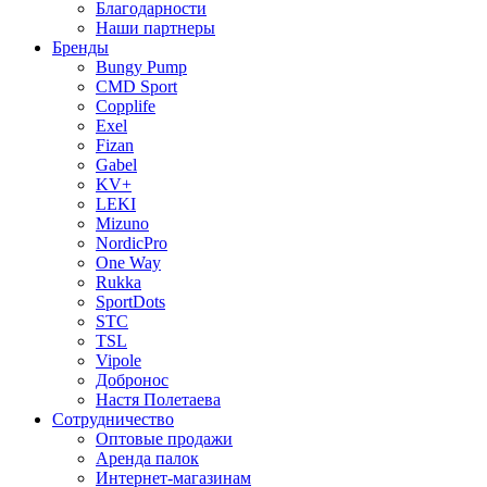
Благодарности
Наши партнеры
Бренды
Bungy Pump
CMD Sport
Copplife
Exel
Fizan
Gabel
KV+
LEKI
Mizuno
NordicPro
One Way
Rukka
SportDots
STC
TSL
Vipole
Добронос
Настя Полетаева
Сотрудничество
Оптовые продажи
Аренда палок
Интернет-магазинам