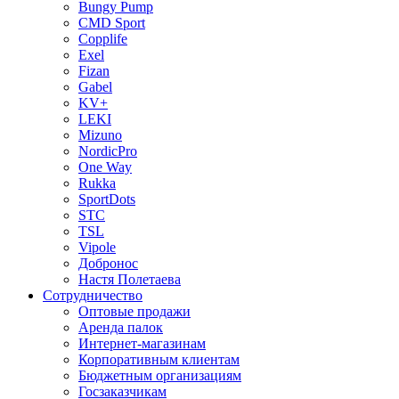
Bungy Pump
CMD Sport
Copplife
Exel
Fizan
Gabel
KV+
LEKI
Mizuno
NordicPro
One Way
Rukka
SportDots
STC
TSL
Vipole
Добронос
Настя Полетаева
Сотрудничество
Оптовые продажи
Аренда палок
Интернет-магазинам
Корпоративным клиентам
Бюджетным организациям
Госзаказчикам