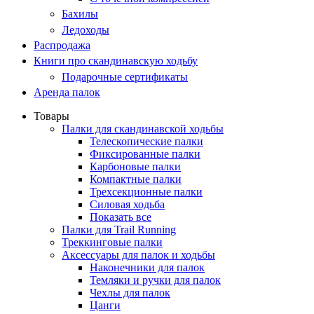
Бахилы
Ледоходы
Распродажа
Книги про скандинавскую ходьбу
Подарочные сертификаты
Аренда палок
Товары
Палки для скандинавской ходьбы
Телескопические палки
Фиксированные палки
Карбоновые палки
Компактные палки
Трехсекционные палки
Силовая ходьба
Показать все
Палки для Trail Running
Треккинговые палки
Аксессуары для палок и ходьбы
Наконечники для палок
Темляки и ручки для палок
Чехлы для палок
Цанги