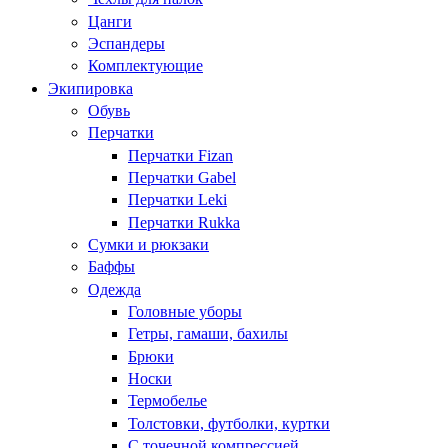
Цанги
Эспандеры
Комплектующие
Экипировка
Обувь
Перчатки
Перчатки Fizan
Перчатки Gabel
Перчатки Leki
Перчатки Rukka
Сумки и рюкзаки
Баффы
Одежда
Головные уборы
Гетры, гамаши, бахилы
Брюки
Носки
Термобелье
Толстовки, футболки, куртки
С точечной компрессией