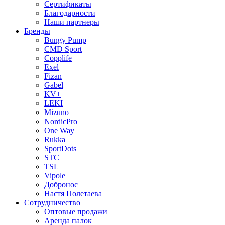
Сертификаты
Благодарности
Наши партнеры
Бренды
Bungy Pump
CMD Sport
Copplife
Exel
Fizan
Gabel
KV+
LEKI
Mizuno
NordicPro
One Way
Rukka
SportDots
STC
TSL
Vipole
Добронос
Настя Полетаева
Сотрудничество
Оптовые продажи
Аренда палок