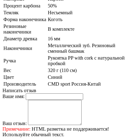
Процент карбона
50%
Темляк
Несъемный
Форма наконечника
Коготь
Резиновые
В комплекте
наконечники
Диаметр древка
16 мм
Металлический зуб. Резиновый
Наконечники
сменный башмак
Рукоятка PP with cork с натуральной
Ручка
пробкой
Вес
320 г (110 см)
Цвет
Синий
Производитель
CMD sport Россия-Китай
Написать отзыв
Ваше имя:
Ваш отзыв:
Примечание:
HTML разметка не поддерживается!
Используйте обычный текст.