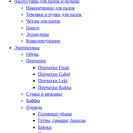
Аксессуары для палок и ходьбы
Наконечники для палок
Темляки и ручки для палок
Чехлы для палок
Цанги
Эспандеры
Комплектующие
Экипировка
Обувь
Перчатки
Перчатки Fizan
Перчатки Gabel
Перчатки Leki
Перчатки Rukka
Сумки и рюкзаки
Баффы
Одежда
Головные уборы
Гетры, гамаши, бахилы
Брюки