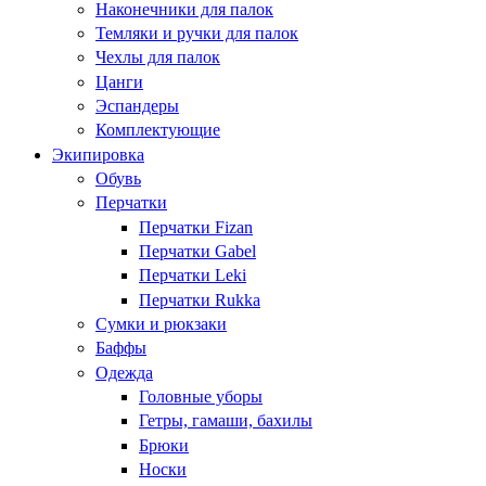
Наконечники для палок
Темляки и ручки для палок
Чехлы для палок
Цанги
Эспандеры
Комплектующие
Экипировка
Обувь
Перчатки
Перчатки Fizan
Перчатки Gabel
Перчатки Leki
Перчатки Rukka
Сумки и рюкзаки
Баффы
Одежда
Головные уборы
Гетры, гамаши, бахилы
Брюки
Носки