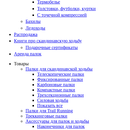
Термобелье
Толстовки, футболки, куртки
С точечной компрессией
Бахилы
Ледоходы
Распродажа
Книги про скандинавскую ходьбу
Подарочные сертификаты
Аренда палок
Товары
Палки для скандинавской ходьбы
Телескопические палки
Фиксированные палки
Карбоновые палки
Компактные палки
Трехсекционные палки
Силовая ходьба
Показать все
Палки для Trail Running
Треккинговые палки
Аксессуары для палок и ходьбы
Наконечники для палок