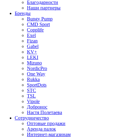
Благодарности
Наши партнеры
Бренды
Bungy Pump
CMD Sport
Copplife
Exel
Fizan
Gabel
KV+
LEKI
Mizuno
NordicPro
One Way
Rukka
SportDots
STC
TSL
Vipole
Добронос
Настя Полетаева
Сотрудничество
Оптовые продажи
Аренда палок
Интернет-магазинам