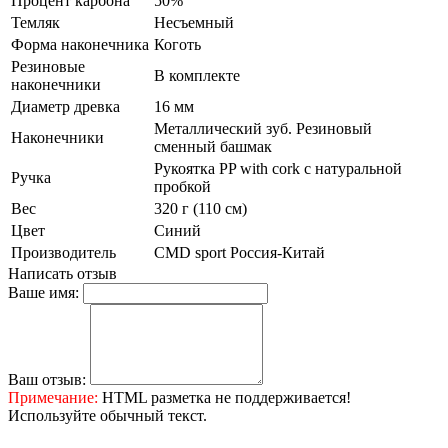
Процент карбона
50%
Темляк
Несъемный
Форма наконечника
Коготь
Резиновые
В комплекте
наконечники
Диаметр древка
16 мм
Металлический зуб. Резиновый
Наконечники
сменный башмак
Рукоятка PP with cork с натуральной
Ручка
пробкой
Вес
320 г (110 см)
Цвет
Синий
Производитель
CMD sport Россия-Китай
Написать отзыв
Ваше имя:
Ваш отзыв:
Примечание:
HTML разметка не поддерживается!
Используйте обычный текст.